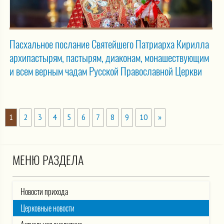
Пасхальное послание Святейшего Патриарха Кирилла
архипастырям, пастырям, диаконам, монашествующим
и всем верным чадам Русской Православной Церкви
1
2
3
4
5
6
7
8
9
10
»
МЕНЮ РАЗДЕЛА
Новости прихода
Церковные новости