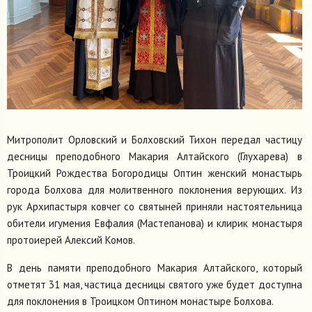
Митрополит Орловский и Болховский Тихон передал частицу
десницы преподобного Макария Алтайского (Глухарева) в
Троицкий Рождества Богородицы Оптин женский монастырь
города Болхова для молитвенного поклонения верующих. Из
рук Архипастыря ковчег со святыней приняли настоятельница
обители игумения Евфалия (Мастепанова) и клирик монастыря
протоиерей Алексий Комов.
В день памяти преподобного Макария Алтайского, который
отметят 31 мая, частица десницы святого уже будет доступна
для поклонения в Троицком Оптином монастыре Болхова.