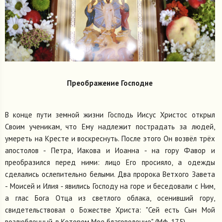
Преображение Господне
В конце пути земной жизни Господь Иисус Христос открыл
Своим ученикам, что Ему надлежит пострадать за людей,
умереть на Кресте и воскреснуть. После этого Он возвёл трёх
апостолов - Петра, Иакова и Иоанна - на гору Фавор и
преобразился перед ними: лицо Его просияло, а одежды
сделались ослепительно белыми. Два пророка Ветхого Завета
- Моисей и Илия - явились Господу на горе и беседовали с Ним,
а глас Бога Отца из светлого облака, осенивший гору,
свидетельствовал о Божестве Христа: "Сей есть Сын Мой
возлюбленный, в Котором Мое благоволение" (Мф. 17,5).