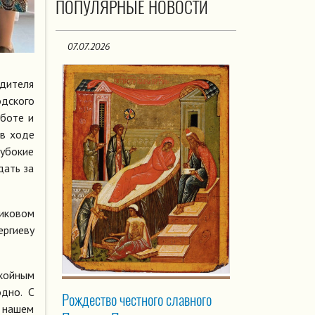
ПОПУЛЯРНЫЕ НОВОСТИ
07.07.2026
дителя
одского
аботе и
 в ходе
лубокие
дать за
ликовом
ергиеву
койным
дно. С
Рождество честного славного
 нашем