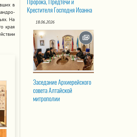
Пророка, Предтечи и
авших в
Крестителя Господня Иоанна
сандро-
ьях. На
18.06.2026
го края
йствии
Заседание Архиерейского
совета Алтайской
митрополии