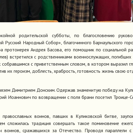
окойной родительской субботы, по благословению руково
й Русский Народный Собор», благочинного Барнаульского гор
ра протоиерея Андрея Басова, его помощник по социальной р
лев) встретился с родственниками военнослужащих, погибших
 собравшимся с приветственным словом, в котором выразил г
ив их героизм, доблесть, храбрость, готовность жизнь свою от
князем Димитрием Донским. Одержав знаменитую победу на Ку
ий Иоаннович по возвращении с поля брани посетил Троице-С
 православных воинов, павших в Куликовской битве, заупо
ем сложилась традиция совершать такое поминовение ежего
ч воинов, сражавшихся за Отечество. Проводя параллели с