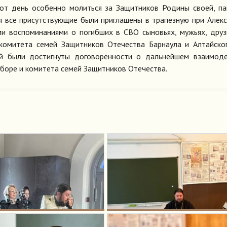
тот день особенно молиться за Защитников Родины своей, п
я все присутствующие были приглашены в трапезную при Алек
ми воспоминаниями о погибших в СВО сыновьях, мужьях, друз
комитета семей Защитников Отечества Барнаула и Алтайско
й были достигнуты договорённости о дальнейшем взаимоде
боре и комитета семей Защитников Отечества.