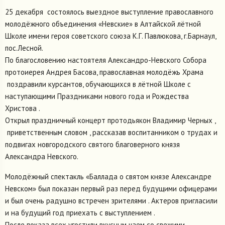
25 декабря состоялось выездное выступление православного
молодёжного объединения «Невские» в Алтайской лётной
Школе имени героя советского союза К.Г. Павлюкова, г.Барнаул,
пос.Лесной.
По благословению настоятеля Александро-Невского Собора
протоиерея Андрея Басова, православная молодёжь Храма
поздравили курсантов, обучающихся в лётной Школе с
наступающими Праздниками нового года и Рождества
Христова .
Открыл праздничный концерт протодьякон Владимир Черных ,
приветственным словом , рассказав воспитанником о трудах и
подвигах новгородского святого благоверного князя
Александра Невского.
Молодёжный спектакль «Баллада о святом князе Александре
Невском» был показан первый раз перед будущими офицерами
и был очень радушно встречен зрителями . Актеров пригласили
и на будущий год приехать с выступлением .
После показа всех угостили вкусным чаем со свежими