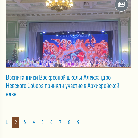
Воспитанники Воскресной школы Александро-
Невского Собора приняли участие в Архиерейской
елке
1
2
3
4
5
6
7
8
9