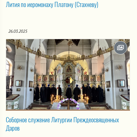
Лития по иеромонаху Платону (Стахневу)
26.03.2025
Соборное служение Литургии Преждеосвященных
Даров