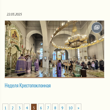
22.03.2025
Неделя Крестопоклонная
1
2
3
4
5
6
7
8
9
10
»