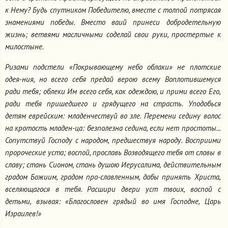
к Нему? Будь спутником Победителю, вместе с толпой потрясая
знамениями победы. Вместо ваий принеси добродетельную
жизнь; ветвями масличными соделай свои руки, простертые к
милостыне.
Ризами подстели «Покрывающему небо облаки» не плотские
одея-ния, но всего себя предай верою всему Воплотившемуся
ради тебя; облеки Им всего себя, как одеждою, и прими всего Его,
ради тебя пришедшего и грядущего на страсть. Уподобься
детям еврейским: младенчествуй во зле. Перемени седину волос
на кротость младен-ца: безполезна седина, если нет простоты...
Сопутствуй Господу с народом, предшествуя народу. Восприими
пророческие уста; воспой, прославь Возводящего тебя от славы в
славу; стань Сионом, стань душою Иерусалима, действительным
градом Божиим, градом про-славленным, дабы принять Христа,
вселяющагося в тебя. Расшири двери уст твоих, воспой с
детьми, взывая: «Благословен грядый во имя Господне, Царь
Израилев!»